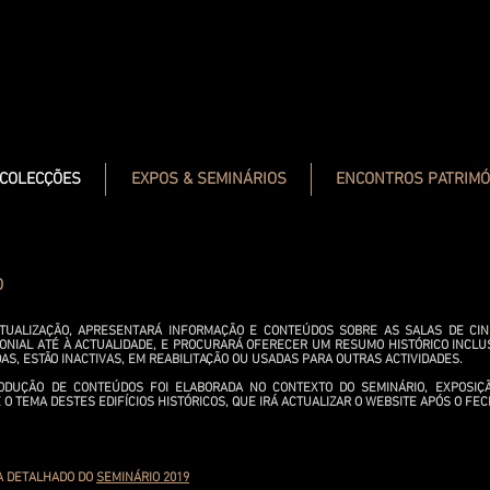
COLECÇÕES
EXPOS & SEMINÁRIOS
ENCONTROS PATRIMÓ
O
CTUALIZAÇÃO, APRESENTARÁ INFORMAÇÃO E CONTEÚDOS SOBRE AS SALAS DE CI
LONIAL ATÉ À ACTUALIDADE, E PROCURARÁ OFERECER UM RESUMO HISTÓRICO INCL
AS, ESTÃO INACTIVAS, EM REABILITAÇÃO OU USADAS PARA OUTRAS ACTIVIDADES.
ODUÇÃO DE CONTEÚDOS FOI ELABORADA NO CONTEXTO DO SEMINÁRIO, EXPOSIÇ
O TEMA DESTES EDIFÍCIOS HISTÓRICOS, QUE IRÁ ACTUALIZAR O WEBSITE APÓS O FEC
A DETALHADO DO
SEMINÁRIO 2019